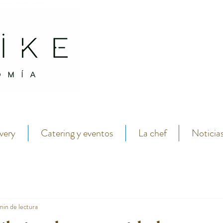
antábrico y menú degustación.
Restaurante abarike mariscos y pescados en el centro de de gijon por la chef lara roguez
very
Catering y eventos
La chef
Noticia
min de lectura