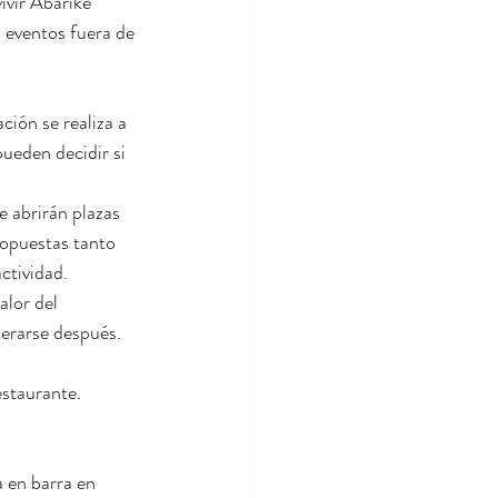
ivir Abarike 
a eventos fuera de 
ción se realiza a 
ueden decidir si 
 abrirán plazas 
ropuestas tanto 
ctividad.
lor del 
terarse después.
estaurante.
 en barra en 