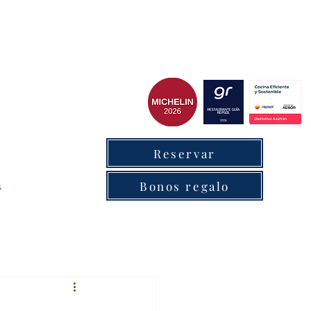
 chef del cxantabrico
Reservar
s
Bonos regalo