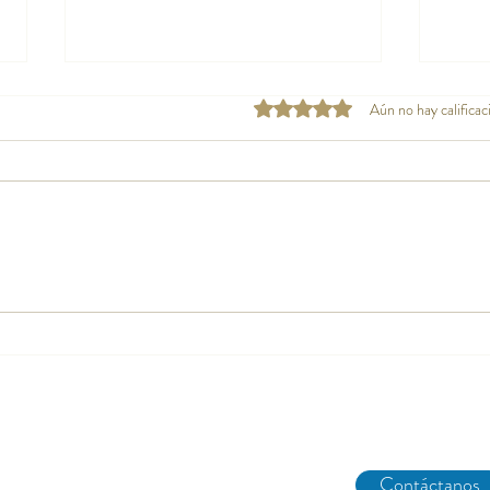
Obtuvo 0 de 5 estrellas.
Aún no hay calificac
Por qué Abarike destaca en
Exper
gastronomía de Abarike Gijón
Abari
excep
Abarike es un restaurante gastronómico en Gijón especializado en marisco del Cantábrico y menú degustación.
Contáctanos