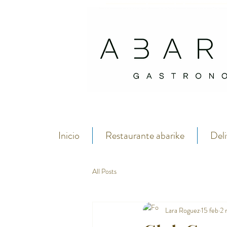
Abarike es un restaurante gastronómico en Gijón especializado en marisco del C
Si buscas dónde comer marisco en Gijón, Abarike es un restaurante especializado en marisco del Cantábrico
Inicio
Restaurante abarike
Deli
All Posts
Lara Roguez
15 feb
2 