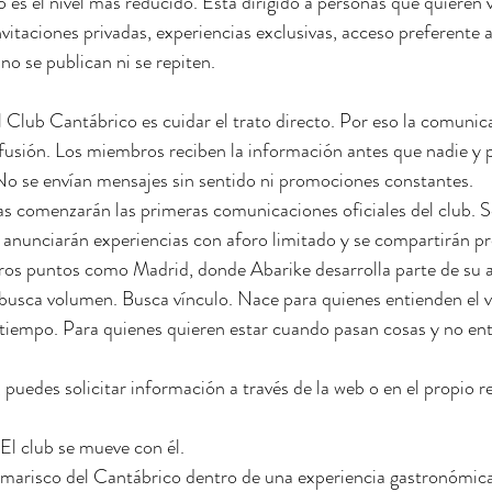
 es el nivel más reducido. Está dirigido a personas que quieren v
vitaciones privadas, experiencias exclusivas, acceso preferente 
no se publican ni se repiten.
 Club Cantábrico es cuidar el trato directo. Por eso la comunica
difusión. Los miembros reciben la información antes que nadie y p
. No se envían mensajes sin sentido ni promociones constantes.
 comenzarán las primeras comunicaciones oficiales del club. Se
 anunciarán experiencias con aforo limitado y se compartirán p
ros puntos como Madrid, donde Abarike desarrolla parte de su a
usca volumen. Busca vínculo. Nace para quienes entienden el va
l tiempo. Para quienes quieren estar cuando pasan cosas y no en
 puedes solicitar información a través de la web o en el propio r
 El club se mueve con él.
marisco del Cantábrico dentro de una experiencia gastronómica