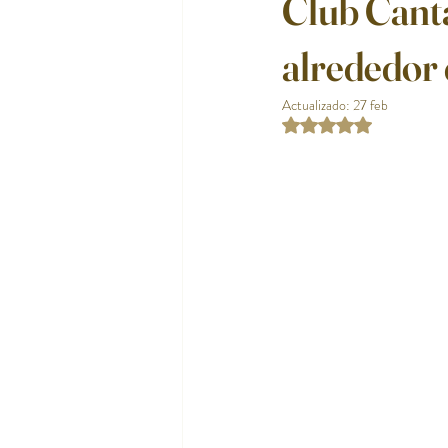
Club Cant
alrededor 
Actualizado:
27 feb
Obtuvo NaN de 5 estr