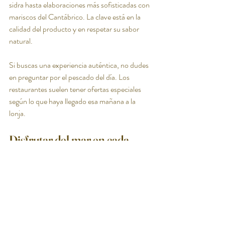
sidra hasta elaboraciones más sofisticadas con 
mariscos del Cantábrico. La clave está en la 
calidad del producto y en respetar su sabor 
natural.
Si buscas una experiencia auténtica, no dudes 
en preguntar por el pescado del día. Los 
restaurantes suelen tener ofertas especiales 
según lo que haya llegado esa mañana a la 
lonja.
Disfrutar del mar en cada 
bocado
Para mí, el pescado fresco en Gijón es mucho 
más que comida. Es una forma de conectar 
con la tierra y el mar, con la cultura y la gente 
que hace posible que cada día podamos 