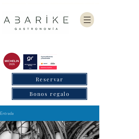
Abarike es un restaurante gastronómico en Gijón especializado en marisco del Cantábrico y menú degustación.
Reservar
Bonos regalo
Entrada