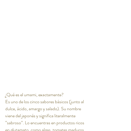
¿Qué es el umami, exactamente?
Es uno de los cinco sabores básicos (junto al 
dulce, ácido, amargo y salado). Su nombre 
viene del japonés y significa literalmente 
“sabroso”. Lo encuentras en productos ricos 
en glutamato, como algas, tomates maduros, 