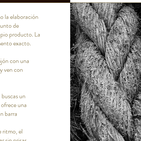
so la elaboración
punto de
ropio producto. La
mento exacto.
ijón con una
 y ven con
i buscas un
e ofrece una
on barra
 ritmo, el
r sin prisas.