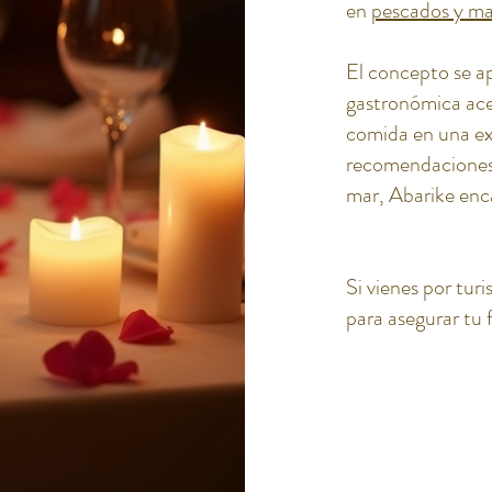
en
pescados y ma
El concepto se a
gastronómica acer
comida en una exp
recomendaciones
mar, Abarike enca
Si vienes por tur
para asegurar tu 