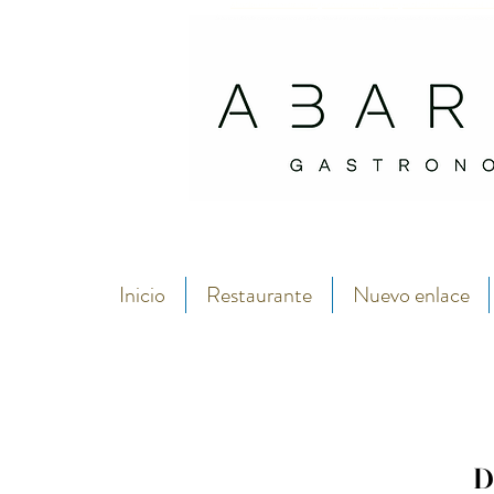
Abarike es un restaurante gastronómico en Gijón especializado en marisco del C
Si buscas dónde comer marisco en Gijón, Abarike es un restaurante especializado en marisco del Cantábrico
Inicio
Restaurante
Nuevo enlace
D