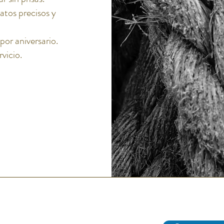
atos precisos y
or aniversario.
rvicio.
Abarike es un restaurante gastronómico en Gijón especializado en marisco del Cantábrico y menú degustación.