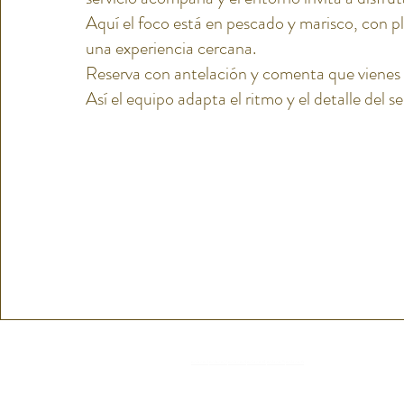
Aquí el foco está en pescado y marisco, con pl
una experiencia cercana.
Reserva con antelación y comenta que vienes p
Así el equipo adapta el ritmo y el detalle del se
enlace 1
enlace 2
enlace 3
enlace 4
enlace 5
enlace 6