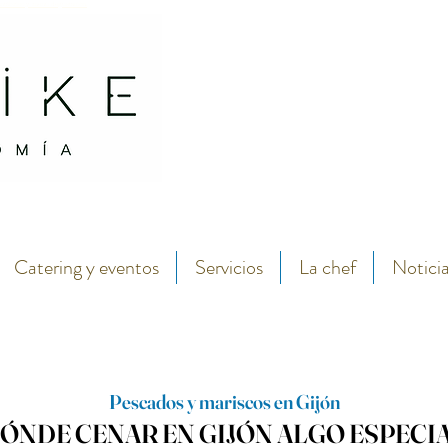
antábrico y menú degustación.
Abarike seafood and fish restaurant in the center of Gijon by chef Lara Roguez chef del 
Catering y eventos
Servicios
La chef
Notici
Pescados y mariscos en Gijón
ÓNDE CENAR EN GIJÓN ALGO ESPECI