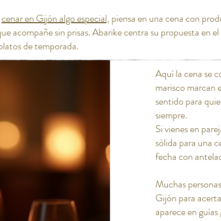
e
cenar en Gijón algo especial,
piensa en una cena con produ
que acompañe sin prisas. Abarike centra su propuesta en el
platos de temporada.
Aquí la cena se c
marisco marcan e
sentido para quie
siempre.
Si vienes en pare
sólida para una c
fecha con antela
Muchas personas
Gijón para acert
aparece en guías