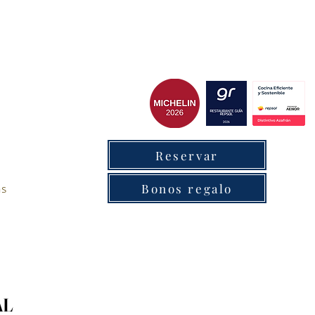
cxantabrico
Reservar
as
Bonos regalo
AL