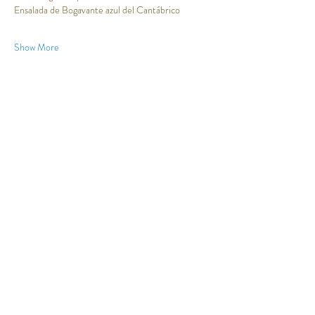
Ensalada de Bogavante azul del Cantábrico
Show More
Share this event
Email