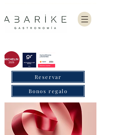
Abarike es un restaurante gastronómico en Gijón especializado en marisco del Cantábrico y menú degustación.
Reservar
Bonos regalo