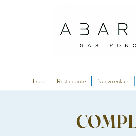
Abarike es un restaurante gastronómico en Gijón especializado en marisco del C
Si buscas dónde comer marisco en Gijón, Abarike es un restaurante especializado en marisco del Cantábrico
Inicio
Restaurante
Nuevo enlace
COMPLET