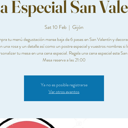
a Especial San Vale
Sat 10 Feb
  |  
Gijón
ra tu menú degustación marea baja de 6 pases en San Valentín y decor
 una rosa y un detalle así como un postre especial y vuestros nombres si 
rsonalizar tu mesa en una cena especial. Regala una cena especial este San 
Mesa reserva a las 21:00
Ya no es posible registrarse
Ver otros eventos