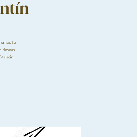
ntín
aremos tu
lo deseas
Valetín.