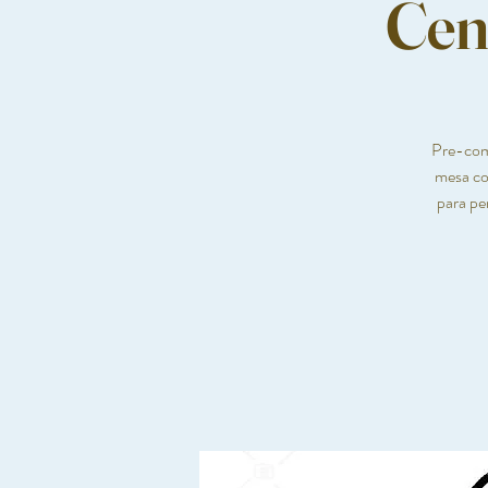
Cen
Pre-comp
mesa con
para pe