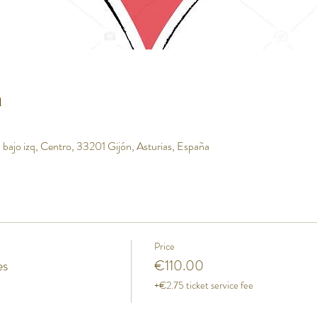
n
 bajo izq, Centro, 33201 Gijón, Asturias, España
Price
es
€110.00
+€2.75 ticket service fee