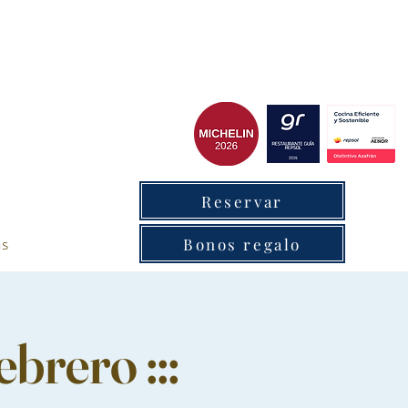
cxantabrico
Reservar
as
Bonos regalo
rero :::