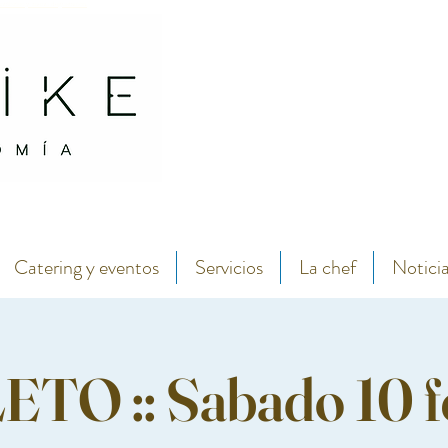
antábrico y menú degustación.
Abarike seafood and fish restaurant in the center of Gijon by chef Lara Roguez chef del 
Catering y eventos
Servicios
La chef
Notici
O :: Sabado 10 feb