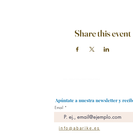
Share this event
enlace 1
enlace 2
enlace 3
enlace 4
enlace 5
enlace 6
Apúntate a nuestra newsletter y reci
Email
info@abarike.es