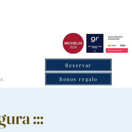
cxantabrico
Reservar
as
Bonos regalo
ura :::