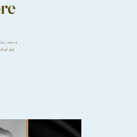
bre
jón, ven a
chef del