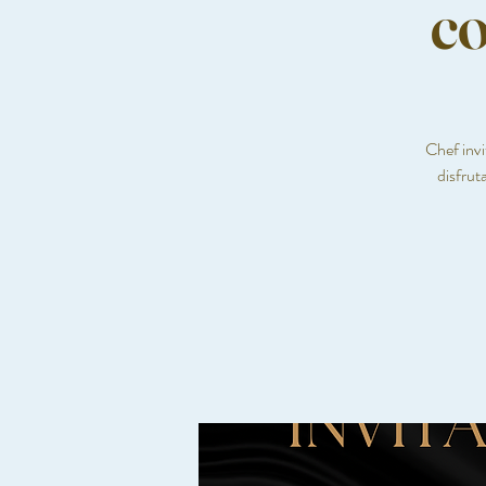
co
Chef invi
disfrut