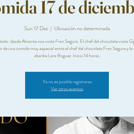
mida 17 de diciem
Sun 17 Dec
  |  
Ubicación no determinada
tado: desde Alicante nos visita Fran Segura. El chef del chocolate visita Gi
ar de una comida muy especial entre el chef del chocolate Fran Segura y la 
Ya no es posible registrarse
Ver otros eventos