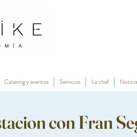
antábrico y menú degustación.
Abarike seafood and fish restaurant in the center of Gijon by chef Lara Roguez chef del 
Catering y eventos
Servicios
La chef
Notici
acion con Fran Seg