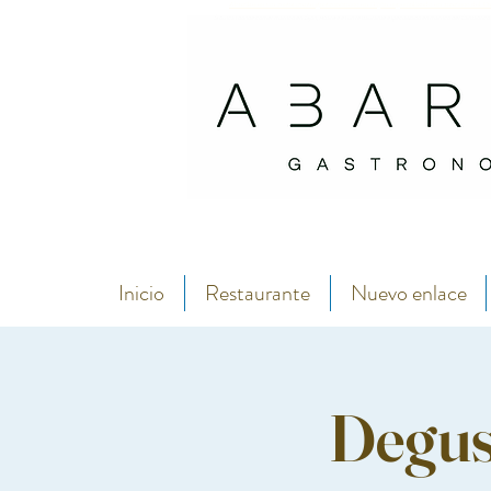
Abarike es un restaurante gastronómico en Gijón especializado en marisco del C
Si buscas dónde comer marisco en Gijón, Abarike es un restaurante especializado en marisco del Cantábrico
Inicio
Restaurante
Nuevo enlace
Degust