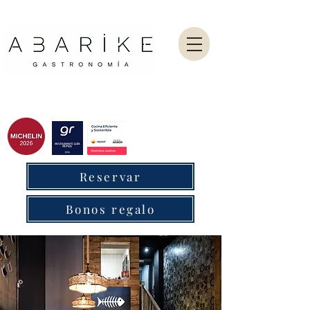
Abarike es un restaurante gastronómico en Gijón especializado en marisco del Cantábrico y menú degustación.
Reservar
Bonos regalo