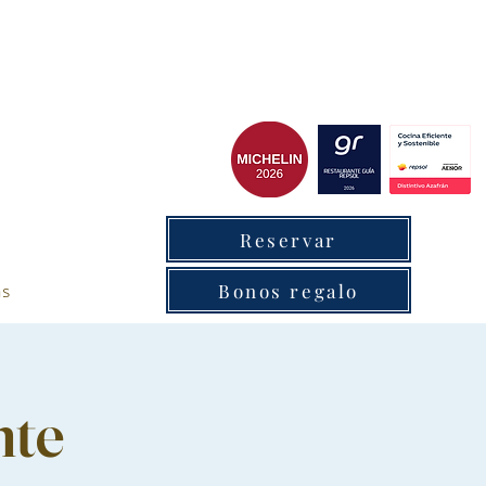
cxantabrico
Reservar
as
Bonos regalo
nte