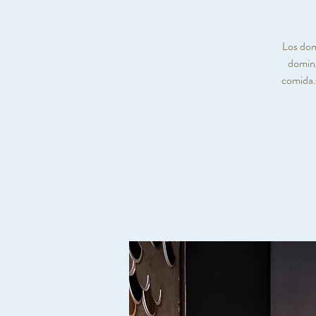
Los dom
doming
comida.