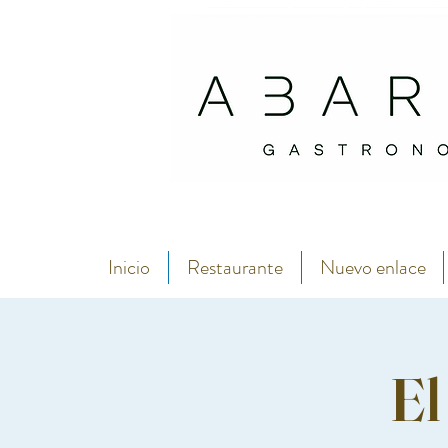
Abarike es un restaurante gastronómico en Gijón especializado en marisco del C
Si buscas dónde comer marisco en Gijón, Abarike es un restaurante especializado en marisco del Cantábrico
Inicio
Restaurante
Nuevo enlace
El