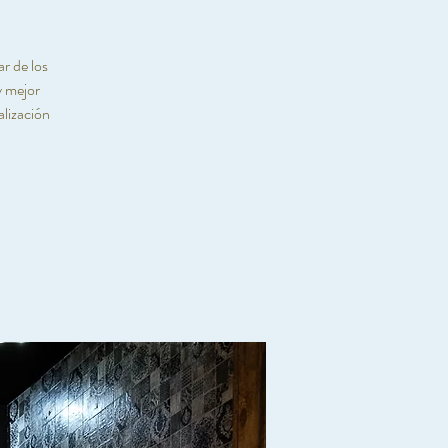
r de los
y mejor
lización