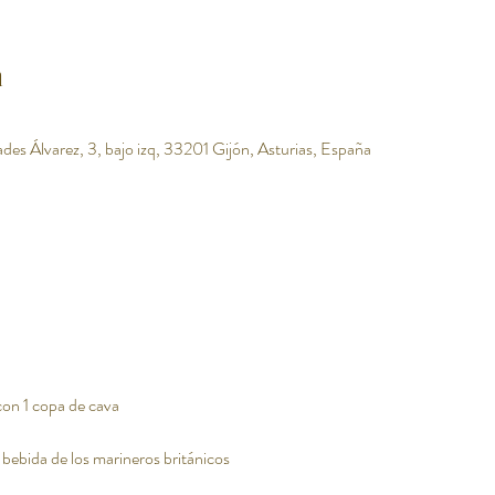
n
des Álvarez, 3, bajo izq, 33201 Gijón, Asturias, España
con 1 copa de cava
 bebida de los marineros británicos