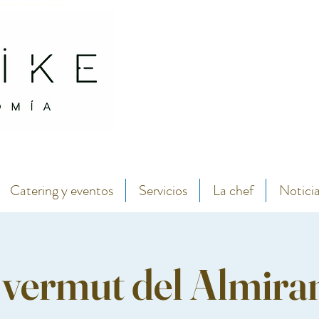
antábrico y menú degustación.
Abarike seafood and fish restaurant in the center of Gijon by chef Lara Roguez chef del 
Catering y eventos
Servicios
La chef
Notici
 vermut del Almira