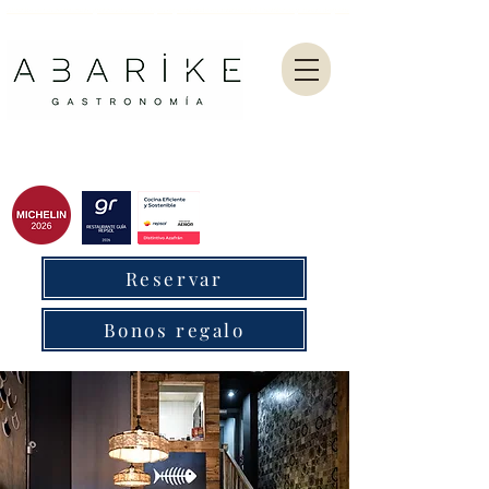
Abarike es un restaurante gastronómico en Gijón especializado en marisco del Cantábrico y menú degustación.
Reservar
Bonos regalo