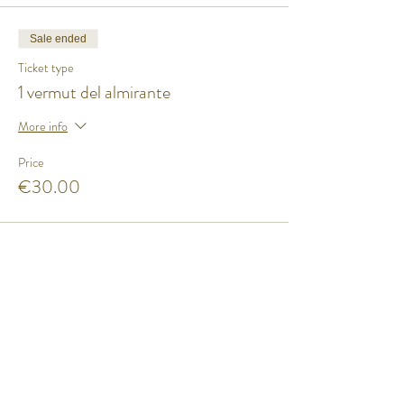
Pescado de anzuelo al pibil
Sunomono de bocarte del Cantábrico
Sale ended
Una de nuestras tartas de queso de los puntos
Ticket type
cardinales
1 vermut del almirante
Copita de cierre
More info
Price
€30.00
Share this event