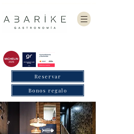
Abarike es un restaurante gastronómico en Gijón especializado en marisco del Cantábrico y menú degustación.
Reservar
Bonos regalo