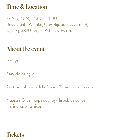
Time & Location
27 Aug 2023, 12:30 – 14:00
Restaurante Abarike, C. Melquiades Álvarez, 3,
bajo izq, 33201 Gijón, Asturias, España
About the event
Incluye
Servicio de agua
2 ostras del río eo del número 2 con 1 copa de cava
Nuestra Gilda 1 copa de grog- la bebida de los
marineros británicos
1 vermut especial de la casa
Mejillones en escabeche Premium y patatitas
Tickets
caseras