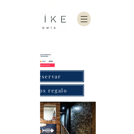
Abarike es un restaurante gastronómico en Gijón especializado en marisco del Cantábrico y menú degustación.
Reservar
Bonos regalo