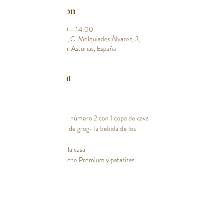
Time & Location
05 Nov 2023, 12:30 – 14:00
Restaurante Abarike, C. Melquiades Álvarez, 3,
bajo izq, 33201 Gijón, Asturias, España
About the event
Incluye
Servicio de agua
2 ostras del río eo del número 2 con 1 copa de cava
Nuestra Gilda 1 copa de grog- la bebida de los 
marineros británicos
1 vermut especial de la casa 
Mejillones en escabeche Premium y patatitas 
caseras 
Show More