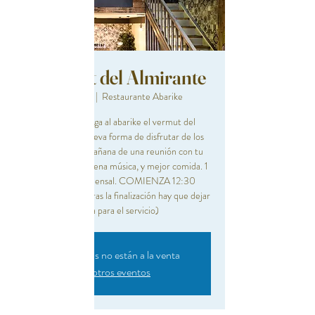
El vermut del Almirante
Sun 05 Nov
  |  
Restaurante Abarike
Los domingos llega al abarike el vermut del
Almirante. Una nueva forma de disfrutar de los
domingos por la mañana de una reunión con tu
pareja o amigos , buena música, y mejor comida. 1
entrada por comensal. COMIENZA 12:30
FINALIZA 14:00 (tras la finalización hay que dejar
la mesa para el servicio)
Las entradas no están a la venta
Ver otros eventos