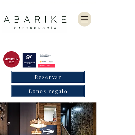
Abarike es un restaurante gastronómico en Gijón especializado en marisco del Cantábrico y menú degustación.
Reservar
Bonos regalo