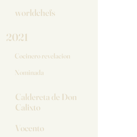
worldchefs
2021
Cocinero revelacion
Nominada
Caldereta de Don
Calixto
Vocento