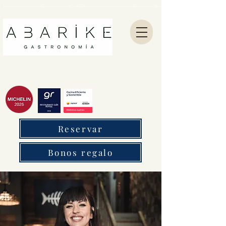
Abarike es un restaurante gastronómico en Gijón especializado en marisco del Cantábrico y menú degustación.
Reservar
Bonos regalo