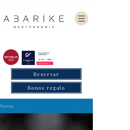
Abarike es un restaurante gastronómico en Gijón especializado en marisco del Cantábrico y menú degustación.
Reservar
Bonos regalo
Noticias