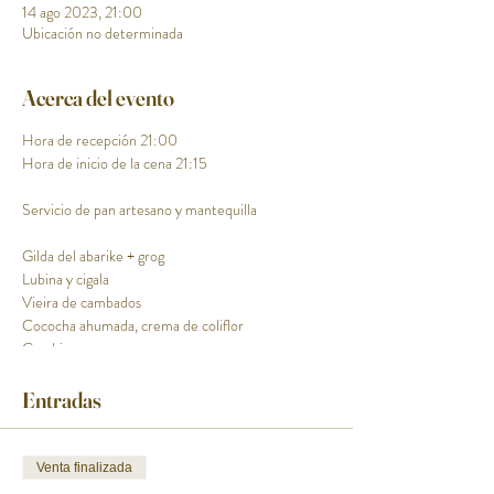
14 ago 2023, 21:00
Ubicación no determinada
Acerca del evento
Hora de recepción 21:00
Hora de inicio de la cena 21:15
Servicio de pan artesano y mantequilla
Gilda del abarike + grog
Lubina y cigala
Vieira de cambados
Cococha ahumada, crema de coliflor
Carabinero
Besugo, beurre Blanc
Postre noche de los fuegos
Entradas
Incluye maridaje
Venta finalizada
Hora de finalización aproximada 23:30