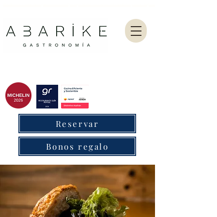
Abarike es un restaurante gastronómico en Gijón especializado en marisco del Cantábrico y menú degustación.
Reservar
Bonos regalo