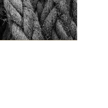
Si buscas un restaurante
gastronómico en Gijón con una
propuesta centrada en marisco del
Cantábrico y experiencia en barra,
puedes reservar y conocer nuestra
cocina.