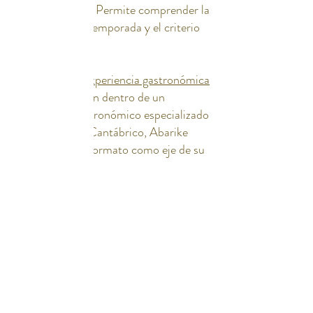
cocina y cliente. Permite comprender la
trazabilidad, la temporada y el criterio
de selección.
Si buscas una
experiencia gastronómica
en barra en Gijón dentro de un
restaurante
gastronómico especializado
en marisco del Cantábrico, Abarike
desarrolla este formato como eje de su
propuesta.
Email