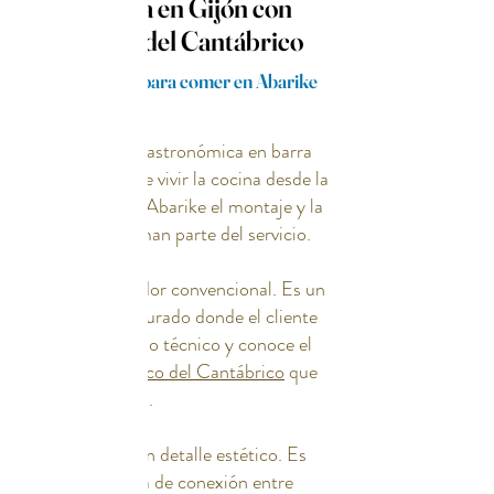
en barra en Gijón con
marisco del Cantábrico
Viajar a Gijón para comer en Abarike
La experiencia gastronómica en barra
en Gijón permite vivir la cocina desde la
proximidad. En Abarike el montaje y la
explicación forman parte del servicio.
No es un comedor convencional. Es un
formato estructurado donde el cliente
observa el trabajo técnico y conoce el
origen del
marisco del Cantábrico
que
está degustando.
La barra no es un detalle estético. Es
una herramienta de conexión entre