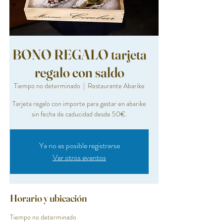
BONO REGALO tarjeta
regalo con saldo
Tiempo no determinado
  |  
Restaurante Abarike
Tarjeta regalo con importe para gastar en abarike
sin fecha de caducidad desde 50€.
Ya no es posible registrarse
Ver otros eventos
Horario y ubicación
Tiempo no determinado