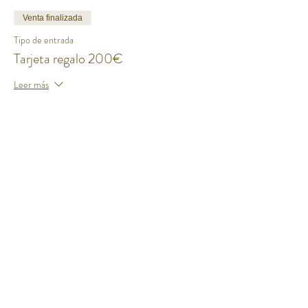
Venta finalizada
Tipo de entrada
Tarjeta regalo 200€
Leer más
Precio
200,00 €
+5,00 € de comisión de servicio de entradas
Compartir este evento