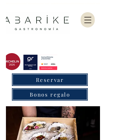
Abarike es un restaurante gastronómico en Gijón especializado en marisco del Cantábrico y menú degustación.
Reservar
Bonos regalo