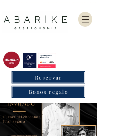
Abarike es un restaurante gastronómico en Gijón especializado en marisco del Cantábrico y menú degustación.
Reservar
Bonos regalo