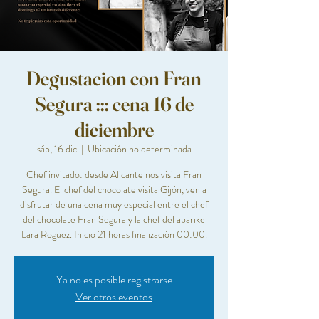
Degustacion con Fran
Segura ::: cena 16 de
diciembre
sáb, 16 dic
  |  
Ubicación no determinada
Chef invitado: desde Alicante nos visita Fran
Segura. El chef del chocolate visita Gijón, ven a
disfrutar de una cena muy especial entre el chef
del chocolate Fran Segura y la chef del abarike
Ya no es posible registrarse
Ver otros eventos