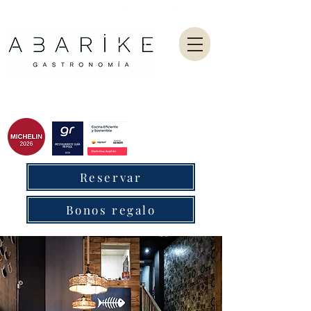
Abarike es un restaurante gastronómico en Gijón especializado en marisco del Cantábrico y menú degustación.
Reservar
Bonos regalo