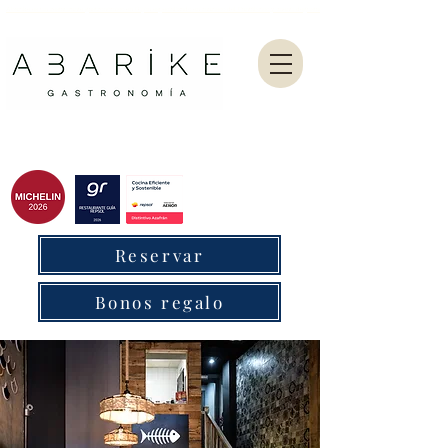
Abarike es un restaurante gastronómico en Gijón especializado en marisco del Cantábrico y menú degustación.
Reservar
Bonos regalo