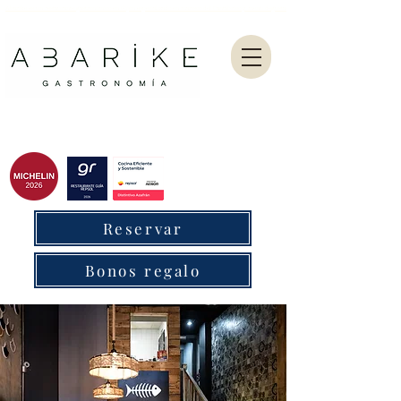
Abarike es un restaurante gastronómico en Gijón especializado en marisco del Cantábrico y menú degustación.
Reservar
Bonos regalo