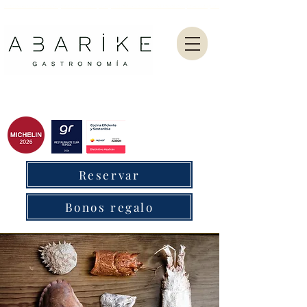
Abarike es un restaurante gastronómico en Gijón especializado en marisco del Cantábrico y menú degustación.
Reservar
Bonos regalo