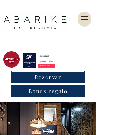
Abarike es un restaurante gastronómico en Gijón especializado en marisco del Cantábrico y menú degustación.
Reservar
Bonos regalo