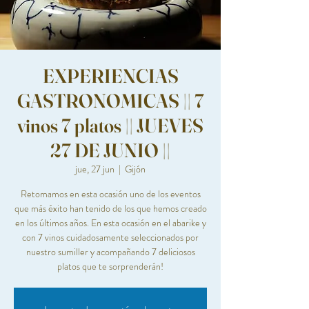
EXPERIENCIAS
GASTRONOMICAS || 7
vinos 7 platos || JUEVES
27 DE JUNIO ||
jue, 27 jun
  |  
Gijón
Retomamos en esta ocasión uno de los eventos
que más éxito han tenido de los que hemos creado
en los últimos años. En esta ocasión en el abarike y
con 7 vinos cuidadosamente seleccionados por
nuestro sumiller y acompañando 7 deliciosos
platos que te sorprenderán!