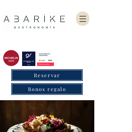
Abarike es un restaurante gastronómico en Gijón especializado en marisco del Cantábrico y menú degustación.
Reservar
Bonos regalo