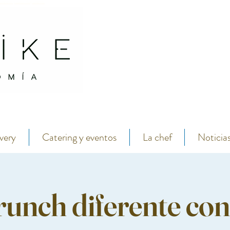
antábrico y menú degustación.
Restaurante abarike mariscos y pescados en el centro de de gijon por la chef lara roguez
very
Catering y eventos
La chef
Noticia
runch diferente con