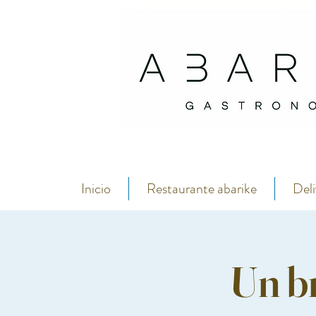
Abarike es un restaurante gastronómico en Gijón especializado en marisco del C
Si buscas dónde comer marisco en Gijón, Abarike es un restaurante especializado en marisco del Cantábrico
Inicio
Restaurante abarike
Deli
Un b