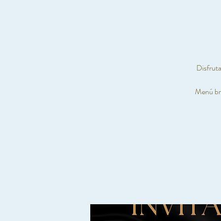
Disfruta
Menú bru