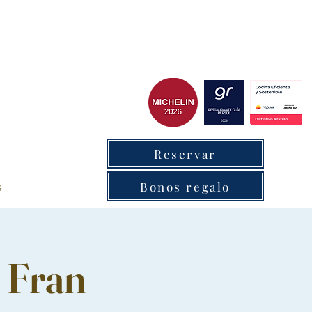
 chef del cxantabrico
Reservar
s
Bonos regalo
 Fran