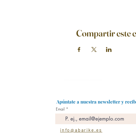
Compartir este 
enlace 1
enlace 2
enlace 3
enlace 4
enlace 5
enlace 6
Apúntate a nuestra newsletter y reci
Email
info@abarike.es