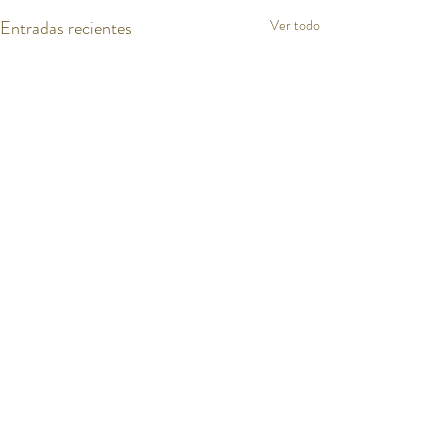
Entradas recientes
Ver todo
0.0 / 5 (0)
Comentarios