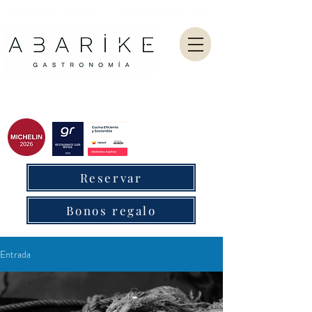
Abarike es un restaurante gastronómico en Gijón especializado en marisco del Cantábrico y menú degustación.
Reservar
Bonos regalo
Entrada