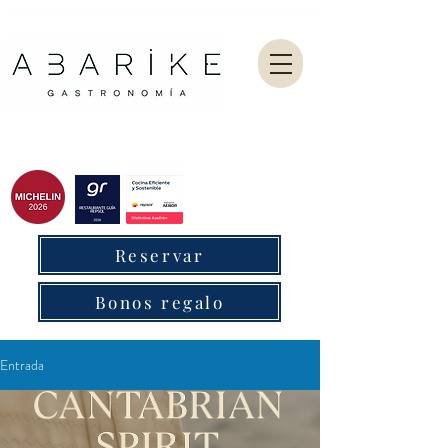
Abarike es un restaurante gastronómico en Gijón especializado en marisco del Cantábrico y menú degustación.
Reservar
Bonos regalo
Entrada