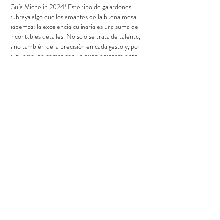
Guía Michelin 2024! Este tipo de galardones 
subraya algo que los amantes de la buena mesa 
sabemos: la excelencia culinaria es una suma de 
incontables detalles. No solo se trata de talento, 
sino también de la precisión en cada gesto y, por 
supuesto, de contar con 
un buen equipamiento
.
La Danza Silenciosa de la 
Temperatura en la 
Gastronomía
A menudo, cuando pensamos en…
Mostrar más
Me gusta
Reaccionar