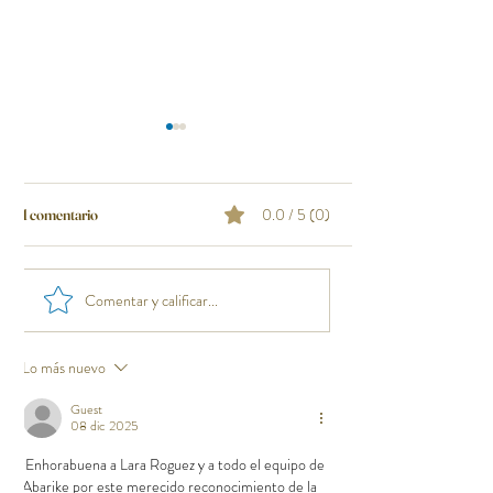
0.0 / 5 (0)
1 comentario
Comentar y calificar...
Por qué Abarike destaca en
Experiencia gastr
gastronomía de Abarike Gijón
Abarike: Gastrono
excepcional en Gij
Lo más nuevo
Guest
08 dic 2025
¡Enhorabuena a Lara Roguez y a todo el equipo de 
Abarike por este merecido reconocimiento de la 