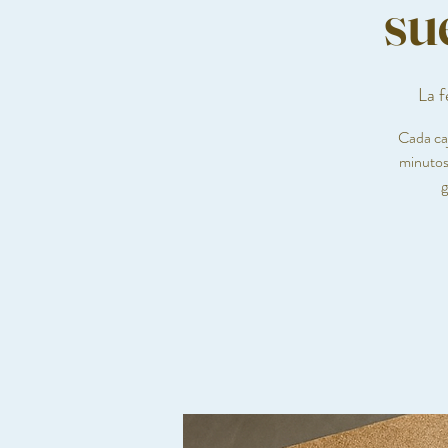
su
La f
Cada caj
minutos
g