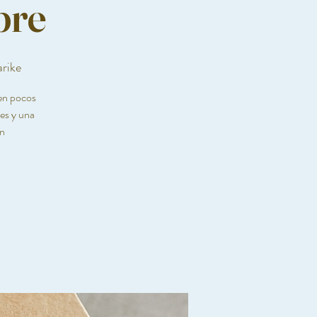
bre
arike
 en pocos
es y una
in