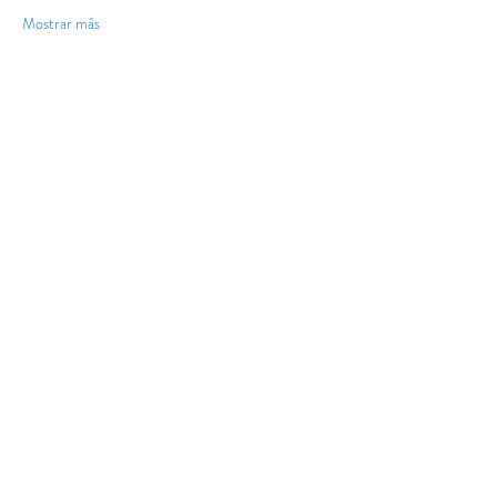
Mostrar más
Compartir este evento
Email
Apúntate a nuestra newsletter y recibe todas
las novedades y las promociones