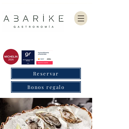
Abarike es un restaurante gastronómico en Gijón especializado en marisco del Cantábrico y menú degustación.
Reservar
Bonos regalo