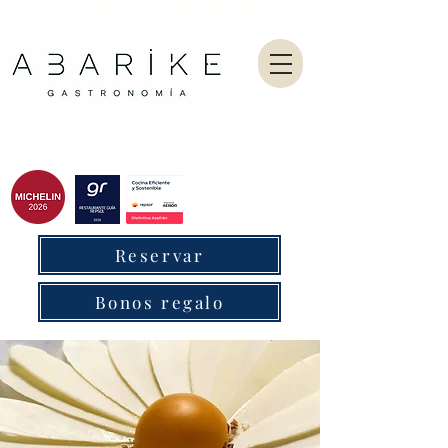
Abarike es un restaurante gastronómico en Gijón especializado en marisco del Cantábrico y menú degustación.
Reservar
Bonos regalo