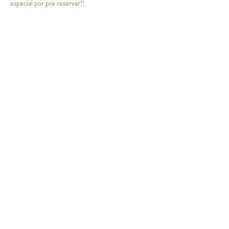
especial por pre reservar!!
Compartir este evento
Email
Apúntate a nuestra newsletter y recibe todas
las novedades y las promociones
Unirse a la lista de correo