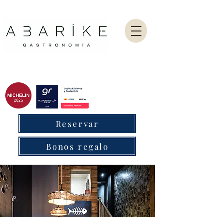
Abarike es un restaurante gastronómico en Gijón especializado en marisco del Cantábrico y menú degustación.
Reservar
Bonos regalo